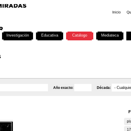
Inicio
Qu
Investigación
Educativa
Catálogo
Mediateca
s
Año exacto:
Década:
F
pl
17