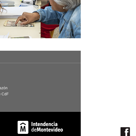
Razón
e CdF