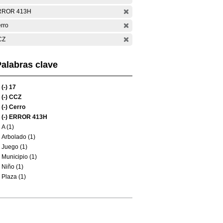
RROR 413H
rro
CZ
alabras clave
(-)
17
(-)
CCZ
(-)
Cerro
(-)
ERROR 413H
A (1)
Arbolado (1)
Juego (1)
Municipio (1)
Niño (1)
Plaza (1)