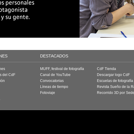
NES
DESTACADOS
nes
MUFF, festival de fotografía
CdF Tienda
as del CdF
Canal de YouTube
Descargar logo CdF
ión
Convocatorias
Escuelas de fotografía
Líneas de tiempo
Revista Sueño de la 
Fotoviaje
Recorrido 3D por Sed
a