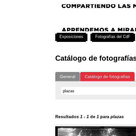
Exposiciones
Fotografías del CdF
Catálogo de fotografía
General
Catálogo de fotografías
Resultados
1
-
1
de
1
para
plazas