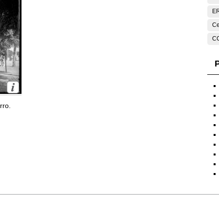
E
Ce
C
P
rro.