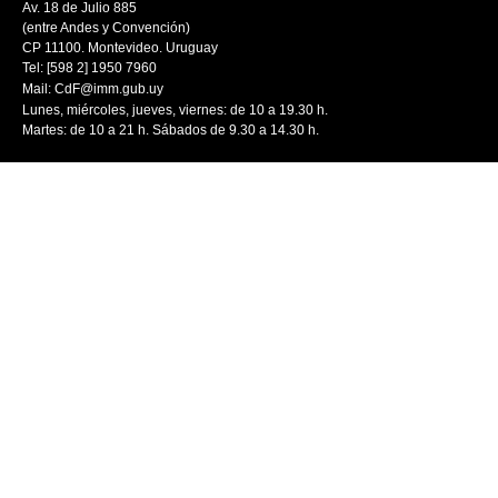
Av. 18 de Julio 885
(entre Andes y Convención)
CP 11100. Montevideo. Uruguay
Tel: [598 2] 1950 7960
Mail:
CdF@imm.gub.uy
Lunes, miércoles, jueves, viernes: de 10 a 19.30 h.
Martes: de 10 a 21 h. Sábados de 9.30 a 14.30 h.