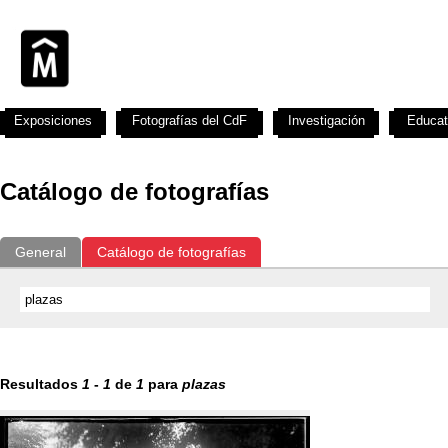
Exposiciones
Fotografías del CdF
Investigación
Educat
Catálogo de fotografías
General
Catálogo de fotografías
Resultados
1
-
1
de
1
para
plazas