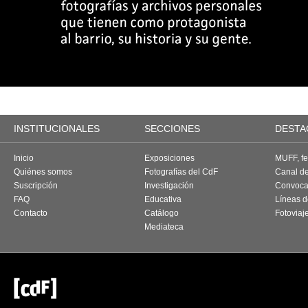
INSTITUCIONALES
SECCIONES
DESTA
Inicio
Exposiciones
MUFF, fes
Quiénes somos
Fotografías del CdF
Canal d
Suscripción
Investigación
Convoca
FAQ
Educativa
Líneas d
Contacto
Catálogo
Fotoviaj
Mediateca