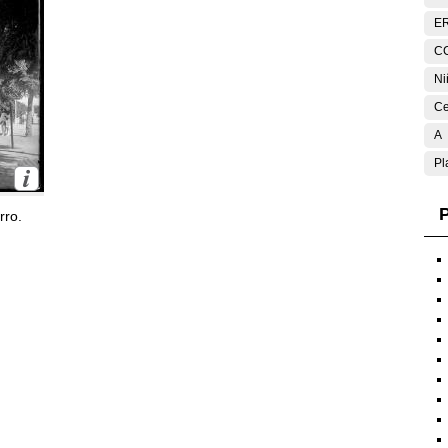
E
C
Ni
Ce
A
Pl
P
rro.