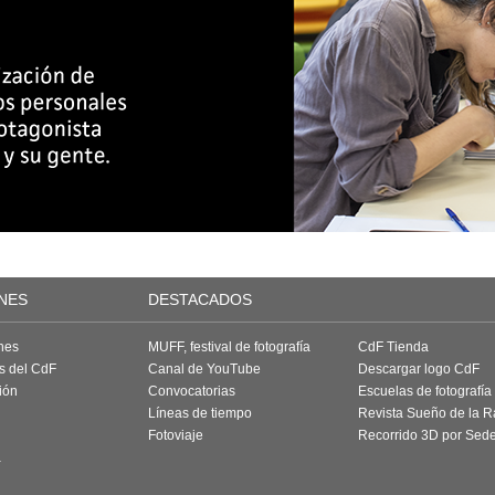
NES
DESTACADOS
nes
MUFF, festival de fotografía
CdF Tienda
as del CdF
Canal de YouTube
Descargar logo CdF
ión
Convocatorias
Escuelas de fotografía
Líneas de tiempo
Revista Sueño de la 
Fotoviaje
Recorrido 3D por Sed
a