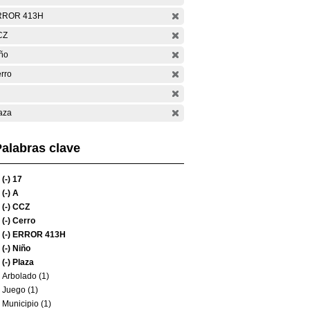
RROR 413H
CZ
ño
rro
aza
alabras clave
(-)
17
(-)
A
(-)
CCZ
(-)
Cerro
(-)
ERROR 413H
(-)
Niño
(-)
Plaza
Arbolado (1)
Juego (1)
Municipio (1)