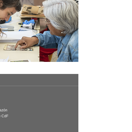
Razón
e CdF