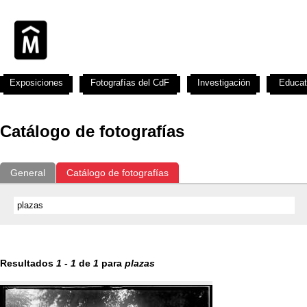
Exposiciones
Fotografías del CdF
Investigación
Educat
Catálogo de fotografías
General
Catálogo de fotografías
Resultados
1
-
1
de
1
para
plazas