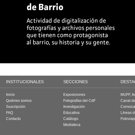
INSTITUCIONALES
SECCIONES
DESTA
Inicio
Exposiciones
MUFF, fes
Quiénes somos
Fotografías del CdF
Canal d
Suscripción
Investigación
Convoca
FAQ
Educativa
Líneas d
Contacto
Catálogo
Fotoviaj
Mediateca