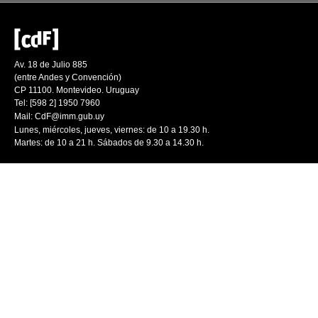
Av. 18 de Julio 885
(entre Andes y Convención)
CP 11100. Montevideo. Uruguay
Tel: [598 2] 1950 7960
Mail:
CdF@imm.gub.uy
Lunes, miércoles, jueves, viernes: de 10 a 19.30 h.
Martes: de 10 a 21 h. Sábados de 9.30 a 14.30 h.