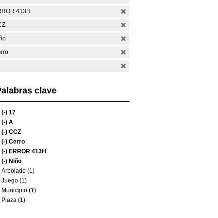
RROR 413H
CZ
ño
rro
alabras clave
(-)
17
(-)
A
(-)
CCZ
(-)
Cerro
(-)
ERROR 413H
(-)
Niño
Arbolado (1)
Juego (1)
Municipio (1)
Plaza (1)