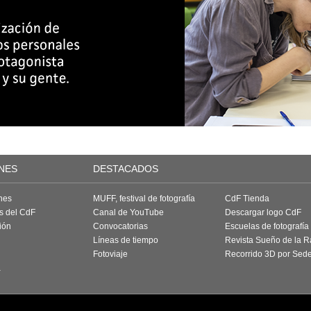
NES
DESTACADOS
nes
MUFF, festival de fotografía
CdF Tienda
as del CdF
Canal de YouTube
Descargar logo CdF
ión
Convocatorias
Escuelas de fotografía
Líneas de tiempo
Revista Sueño de la 
Fotoviaje
Recorrido 3D por Sed
a