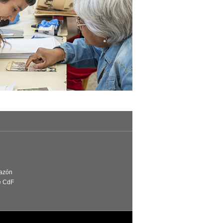
Razón
e CdF