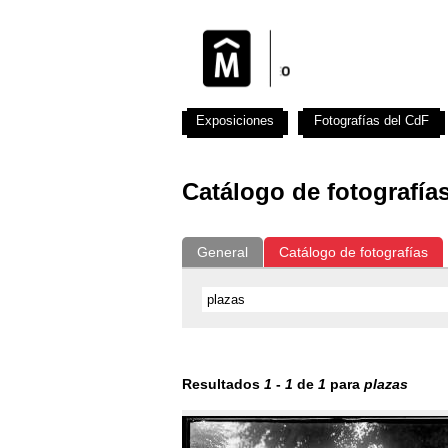
Exposiciones
Fotografías del CdF
Catálogo de fotografía
General
Catálogo de fotografías
Resultados
1
-
1
de
1
para
plazas