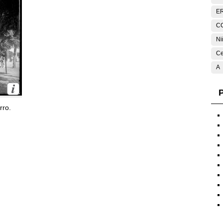
E
C
Ni
Ce
A
P
rro.