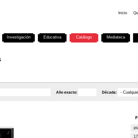
Inicio
Qu
Investigación
Educativa
Catálogo
Mediateca
s
Año exacto:
Década:
F
pl
17