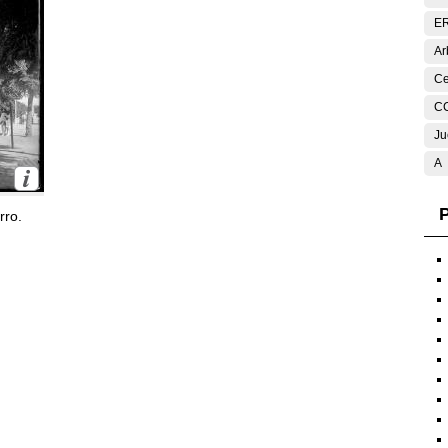
E
Ar
Ce
C
Ju
A
P
rro.