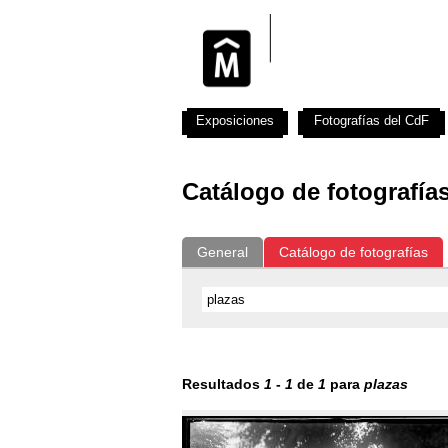
Exposiciones
Fotografías del CdF
Catálogo de fotografía
General
Catálogo de fotografías
Resultados
1
-
1
de
1
para
plazas