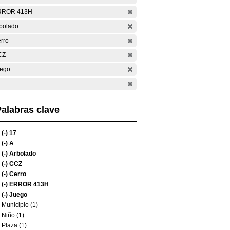
RROR 413H
bolado
rro
CZ
ego
alabras clave
(-)
17
(-)
A
(-)
Arbolado
(-)
CCZ
(-)
Cerro
(-)
ERROR 413H
(-)
Juego
Municipio (1)
Niño (1)
Plaza (1)