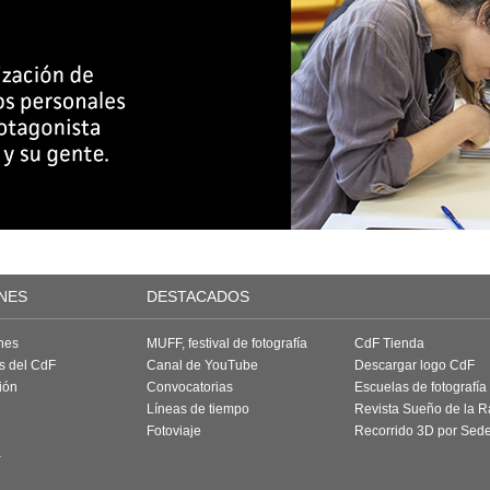
NES
DESTACADOS
nes
MUFF, festival de fotografía
CdF Tienda
as del CdF
Canal de YouTube
Descargar logo CdF
ión
Convocatorias
Escuelas de fotografía
Líneas de tiempo
Revista Sueño de la 
Fotoviaje
Recorrido 3D por Sed
a