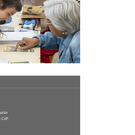
Razón
e CdF