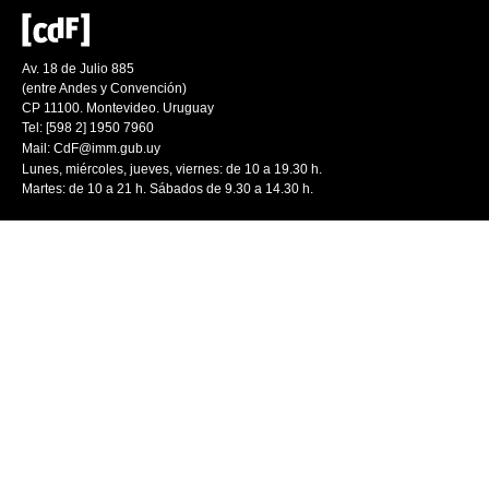
Av. 18 de Julio 885
(entre Andes y Convención)
CP 11100. Montevideo. Uruguay
Tel: [598 2] 1950 7960
Mail:
CdF@imm.gub.uy
Lunes, miércoles, jueves, viernes: de 10 a 19.30 h.
Martes: de 10 a 21 h. Sábados de 9.30 a 14.30 h.