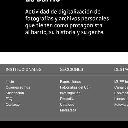
INSTITUCIONALES
SECCIONES
DESTA
Inicio
Exposiciones
MUFF, fes
Quiénes somos
Fotografías del CdF
Canal d
Suscripción
Investigación
Convoca
FAQ
Educativa
Líneas d
Contacto
Catálogo
Fotoviaj
Mediateca