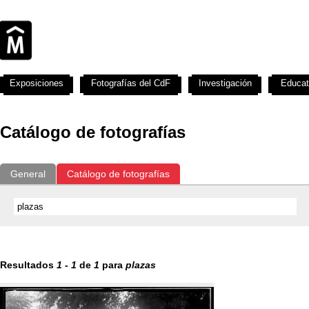
Exposiciones
Fotografías del CdF
Investigación
Educat
Catálogo de fotografías
General
Catálogo de fotografías
Resultados
1
-
1
de
1
para
plazas