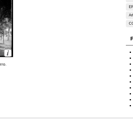
E
Ar
C
P
rro.