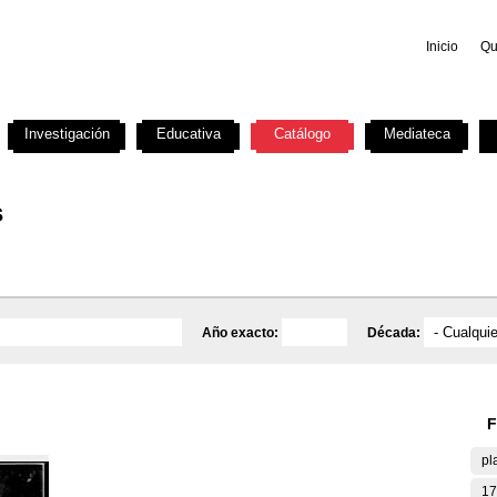
Inicio
Qu
Investigación
Educativa
Catálogo
Mediateca
s
Año exacto:
Década:
F
pl
17