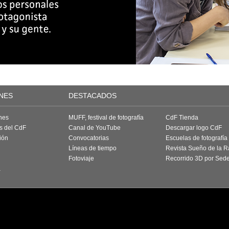
NES
DESTACADOS
nes
MUFF, festival de fotografía
CdF Tienda
as del CdF
Canal de YouTube
Descargar logo CdF
ión
Convocatorias
Escuelas de fotografía
Líneas de tiempo
Revista Sueño de la 
Fotoviaje
Recorrido 3D por Sed
a