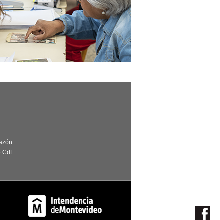
Razón
e CdF