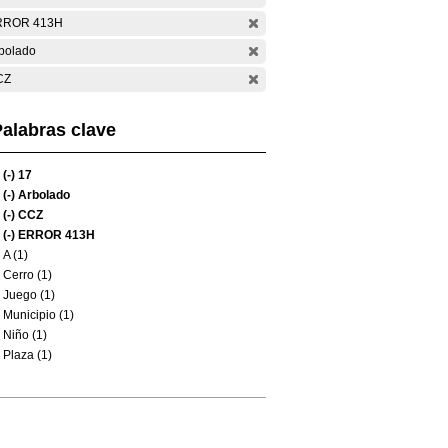
RROR 413H
bolado
CZ
alabras clave
(-)
17
(-)
Arbolado
(-)
CCZ
(-)
ERROR 413H
A (1)
Cerro (1)
Juego (1)
Municipio (1)
Niño (1)
Plaza (1)