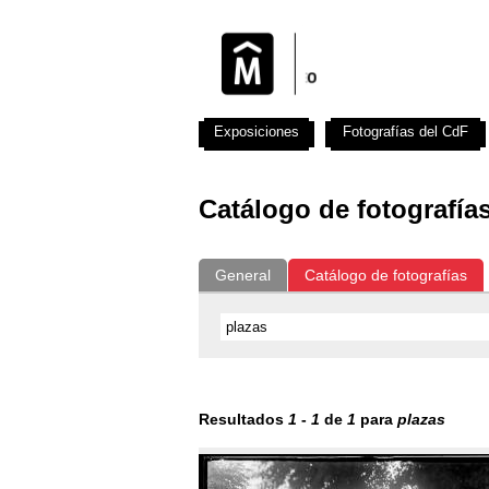
Exposiciones
Fotografías del CdF
Catálogo de fotografía
General
Catálogo de fotografías
Resultados
1
-
1
de
1
para
plazas