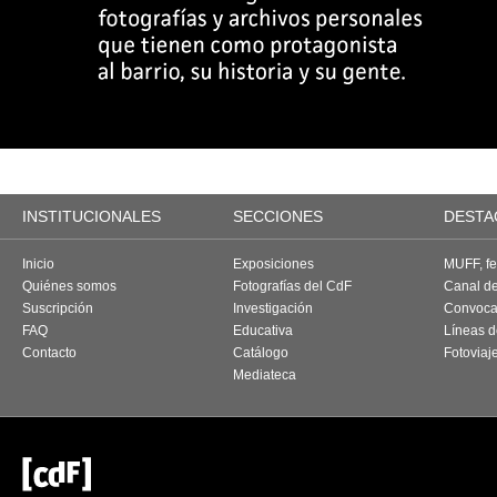
INSTITUCIONALES
SECCIONES
DESTA
Inicio
Exposiciones
MUFF, fes
Quiénes somos
Fotografías del CdF
Canal d
Suscripción
Investigación
Convoca
FAQ
Educativa
Líneas d
Contacto
Catálogo
Fotoviaj
Mediateca