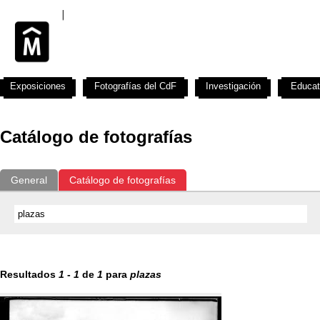
Exposiciones
Fotografías del CdF
Investigación
Educat
Catálogo de fotografías
General
Catálogo de fotografías
Resultados
1
-
1
de
1
para
plazas