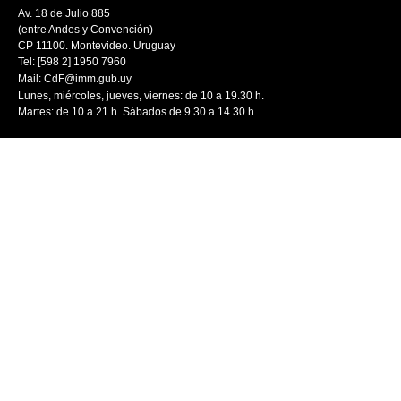
Av. 18 de Julio 885
(entre Andes y Convención)
CP 11100. Montevideo. Uruguay
Tel: [598 2] 1950 7960
Mail:
CdF@imm.gub.uy
Lunes, miércoles, jueves, viernes: de 10 a 19.30 h.
Martes: de 10 a 21 h. Sábados de 9.30 a 14.30 h.