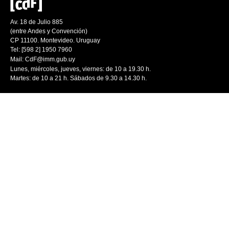
Av. 18 de Julio 885
(entre Andes y Convención)
CP 11100. Montevideo. Uruguay
Tel: [598 2] 1950 7960
Mail:
CdF@imm.gub.uy
Lunes, miércoles, jueves, viernes: de 10 a 19.30 h.
Martes: de 10 a 21 h. Sábados de 9.30 a 14.30 h.