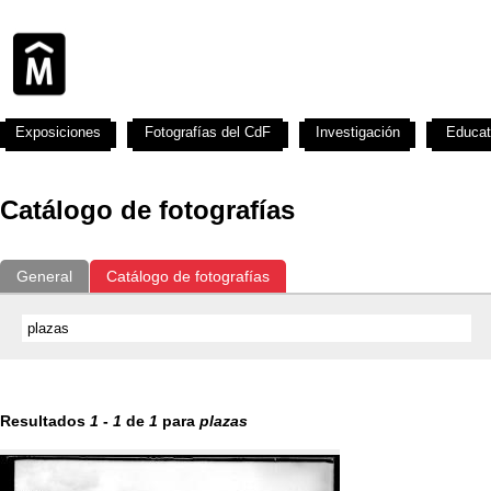
Exposiciones
Fotografías del CdF
Investigación
Educat
Catálogo de fotografías
General
Catálogo de fotografías
Resultados
1
-
1
de
1
para
plazas