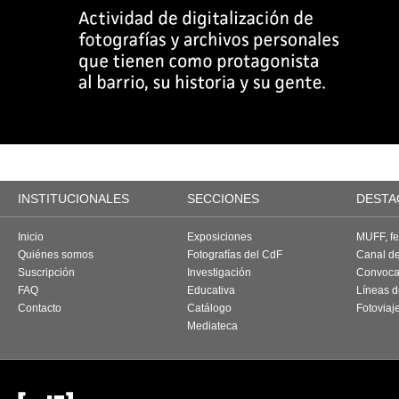
INSTITUCIONALES
SECCIONES
DESTA
Inicio
Exposiciones
MUFF, fes
Quiénes somos
Fotografías del CdF
Canal d
Suscripción
Investigación
Convoca
FAQ
Educativa
Líneas d
Contacto
Catálogo
Fotoviaj
Mediateca