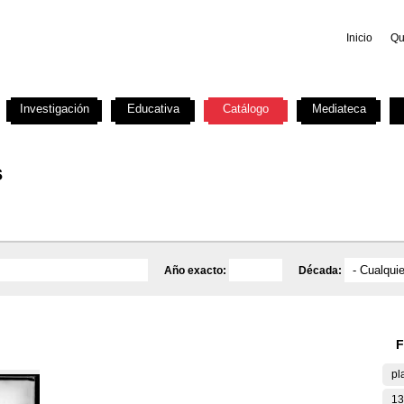
Inicio
Qu
Investigación
Educativa
Catálogo
Mediateca
s
Año exacto:
Década:
F
pl
13