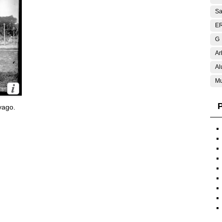
Sa
E
G
Ar
Al
Mu
P
yago.