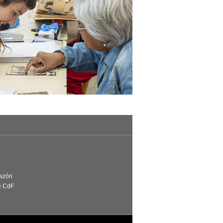
Razón
e CdF