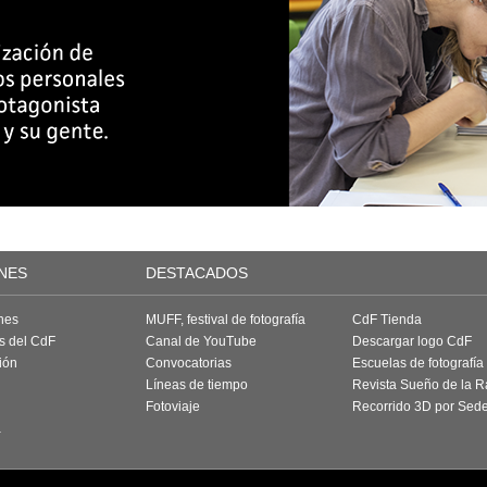
NES
DESTACADOS
nes
MUFF, festival de fotografía
CdF Tienda
as del CdF
Canal de YouTube
Descargar logo CdF
ión
Convocatorias
Escuelas de fotografía
Líneas de tiempo
Revista Sueño de la 
Fotoviaje
Recorrido 3D por Sed
a