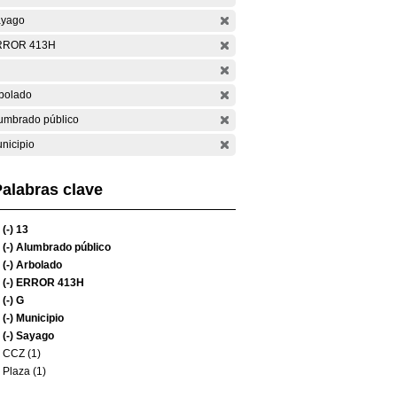
yago
RROR 413H
bolado
umbrado público
nicipio
alabras clave
(-)
13
(-)
Alumbrado público
(-)
Arbolado
(-)
ERROR 413H
(-)
G
(-)
Municipio
(-)
Sayago
CCZ (1)
Plaza (1)