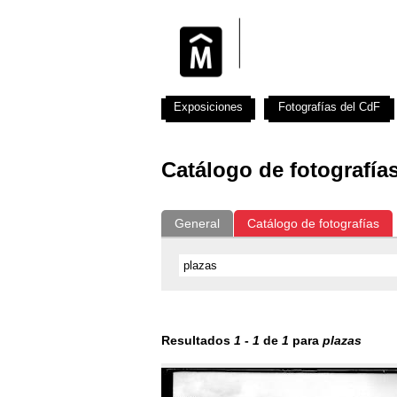
Exposiciones
Fotografías del CdF
Catálogo de fotografía
General
Catálogo de fotografías
Resultados
1
-
1
de
1
para
plazas