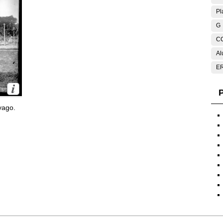
Pl
G
C
Al
E
P
yago.