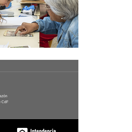
Razón
e CdF