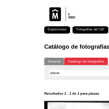
Exposiciones
Fotografías del CdF
Catálogo de fotografía
General
Catálogo de fotografías
Resultados
1
-
1
de
1
para
plazas