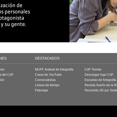
NES
DESTACADOS
nes
MUFF, festival de fotografía
CdF Tienda
as del CdF
Canal de YouTube
Descargar logo CdF
ión
Convocatorias
Escuelas de fotografía
Líneas de tiempo
Revista Sueño de la 
Fotoviaje
Recorrido 3D por Sed
a