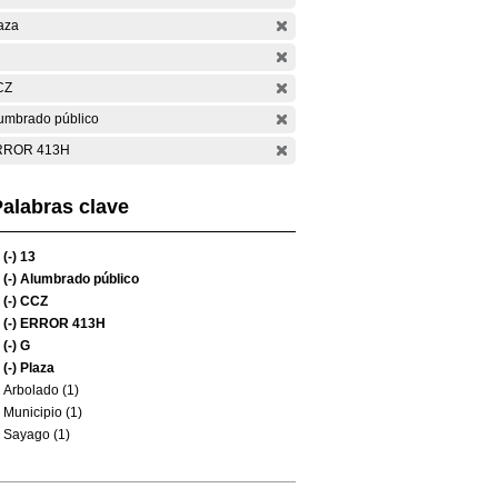
aza
CZ
umbrado público
RROR 413H
alabras clave
(-)
13
(-)
Alumbrado público
(-)
CCZ
(-)
ERROR 413H
(-)
G
(-)
Plaza
Arbolado (1)
Municipio (1)
Sayago (1)