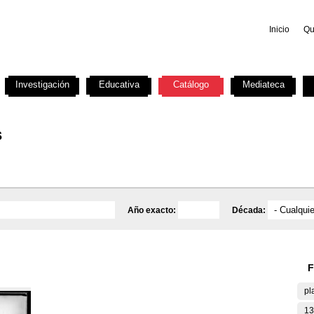
Inicio
Qu
Investigación
Educativa
Catálogo
Mediateca
s
Año exacto:
Década:
F
pl
13