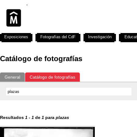
Exposiciones
Fotografías del CdF
Investigación
Educat
Catálogo de fotografías
General
Catálogo de fotografías
Resultados
1
-
1
de
1
para
plazas