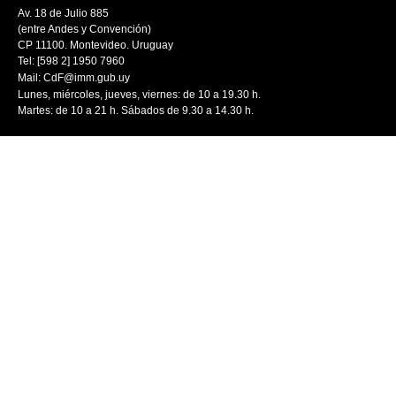
Av. 18 de Julio 885
(entre Andes y Convención)
CP 11100. Montevideo. Uruguay
Tel: [598 2] 1950 7960
Mail:
CdF@imm.gub.uy
Lunes, miércoles, jueves, viernes: de 10 a 19.30 h.
Martes: de 10 a 21 h. Sábados de 9.30 a 14.30 h.