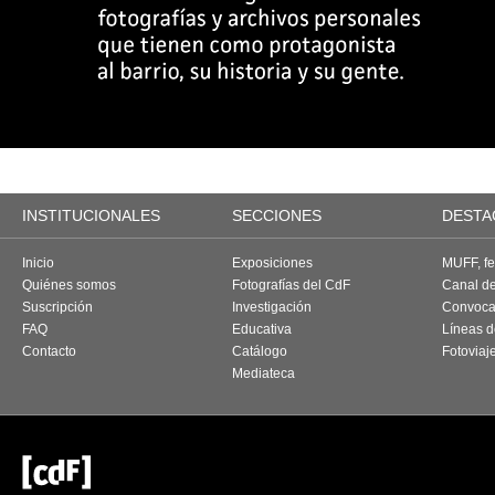
INSTITUCIONALES
SECCIONES
DESTA
Inicio
Exposiciones
MUFF, fes
Quiénes somos
Fotografías del CdF
Canal d
Suscripción
Investigación
Convoca
FAQ
Educativa
Líneas d
Contacto
Catálogo
Fotoviaj
Mediateca