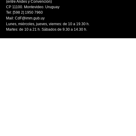
(entre Andes y Convención)
CP 11100. Montevideo. Uruguay
Tel: [598 2] 1950 7960
Mail:
CdF@imm.gub.uy
Lunes, miércoles, jueves, viernes: de 10 a 19.30 h.
Martes: de 10 a 21 h. Sábados de 9.30 a 14.30 h.