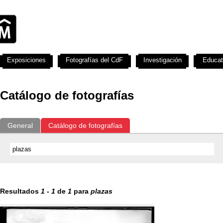
Exposiciones
Fotografías del CdF
Investigación
Educat
Catálogo de fotografías
General
Catálogo de fotografías
Resultados
1
-
1
de
1
para
plazas