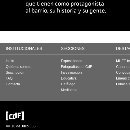
INSTITUCIONALES
SECCIONES
DESTA
Inicio
Exposiciones
MUFF, fes
Quiénes somos
Fotografías del CdF
Canal d
Suscripción
Investigación
Convoca
FAQ
Educativa
Líneas d
Contacto
Catálogo
Fotoviaj
Mediateca
Av. 18 de Julio 885