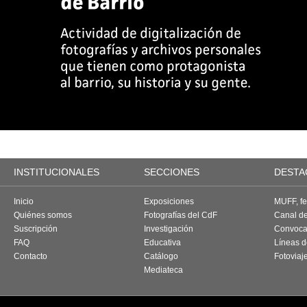
INSTITUCIONALES
SECCIONES
DESTA
Inicio
Exposiciones
MUFF, fes
Quiénes somos
Fotografías del CdF
Canal d
Suscripción
Investigación
Convoca
FAQ
Educativa
Líneas d
Contacto
Catálogo
Fotoviaj
Mediateca