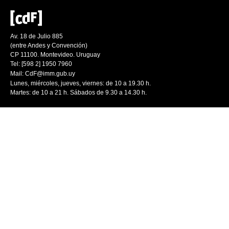
Av. 18 de Julio 885
(entre Andes y Convención)
CP 11100. Montevideo. Uruguay
Tel: [598 2] 1950 7960
Mail:
CdF@imm.gub.uy
Lunes, miércoles, jueves, viernes: de 10 a 19.30 h.
Martes: de 10 a 21 h. Sábados de 9.30 a 14.30 h.