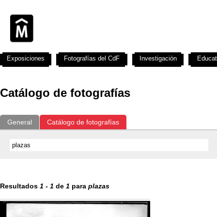
Exposiciones
Fotografías del CdF
Investigación
Educat
Catálogo de fotografías
General
Catálogo de fotografías
Resultados
1
-
1
de
1
para
plazas