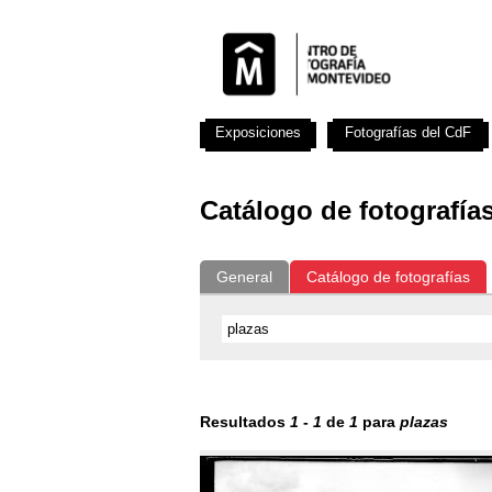
Exposiciones
Fotografías del CdF
Catálogo de fotografía
General
Catálogo de fotografías
Resultados
1
-
1
de
1
para
plazas