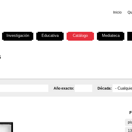
Inicio
Qu
Investigación
Educativa
Catálogo
Mediateca
s
Año exacto:
Década:
F
pl
13