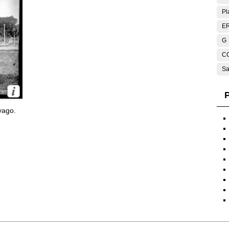
Pl
E
G
C
Sa
P
yago.