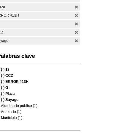
aza
RROR 413H
CZ
yago
alabras clave
(-)
13
(-)
CCZ
(-)
ERROR 413H
(-)
G
(-)
Plaza
(-)
Sayago
Alumbrado público (1)
Arbolado (1)
Municipio (1)