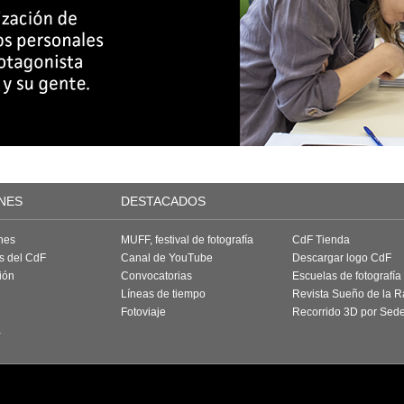
NES
DESTACADOS
nes
MUFF, festival de fotografía
CdF Tienda
as del CdF
Canal de YouTube
Descargar logo CdF
ión
Convocatorias
Escuelas de fotografía
Líneas de tiempo
Revista Sueño de la 
Fotoviaje
Recorrido 3D por Sed
a