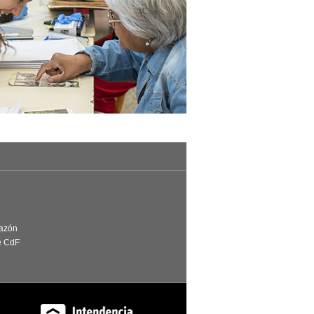
Razón
e CdF