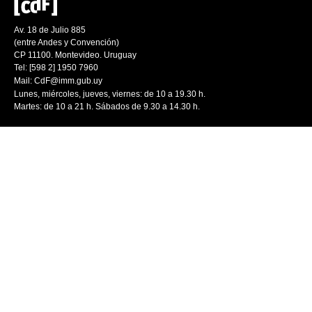
Av. 18 de Julio 885
(entre Andes y Convención)
CP 11100. Montevideo. Uruguay
Tel: [598 2] 1950 7960
Mail:
CdF@imm.gub.uy
Lunes, miércoles, jueves, viernes: de 10 a 19.30 h.
Martes: de 10 a 21 h. Sábados de 9.30 a 14.30 h.