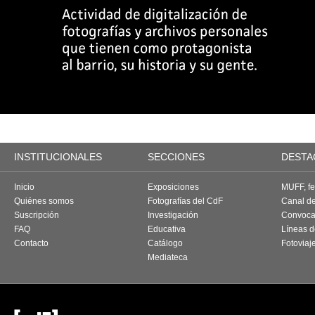
INSTITUCIONALES
SECCIONES
DESTA
Inicio
Exposiciones
MUFF, fes
Quiénes somos
Fotografías del CdF
Canal d
Suscripción
Investigación
Convoca
FAQ
Educativa
Líneas d
Contacto
Catálogo
Fotoviaj
Mediateca