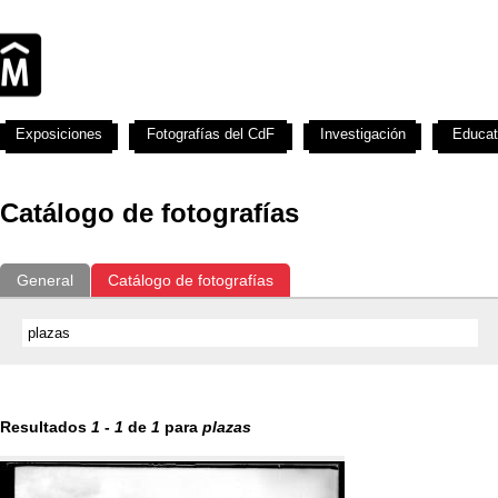
Exposiciones
Fotografías del CdF
Investigación
Educat
Catálogo de fotografías
General
Catálogo de fotografías
Resultados
1
-
1
de
1
para
plazas