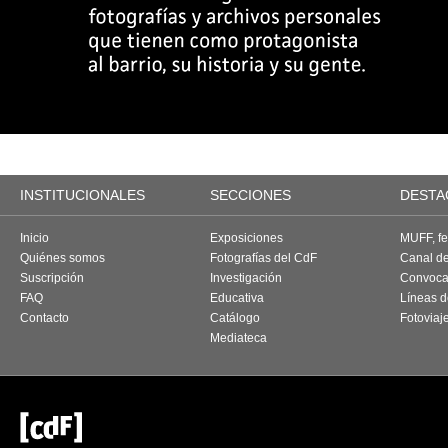
INSTITUCIONALES
SECCIONES
DESTA
Inicio
Exposiciones
MUFF, fes
Quiénes somos
Fotografías del CdF
Canal d
Suscripción
Investigación
Convoca
FAQ
Educativa
Líneas d
Contacto
Catálogo
Fotoviaj
Mediateca