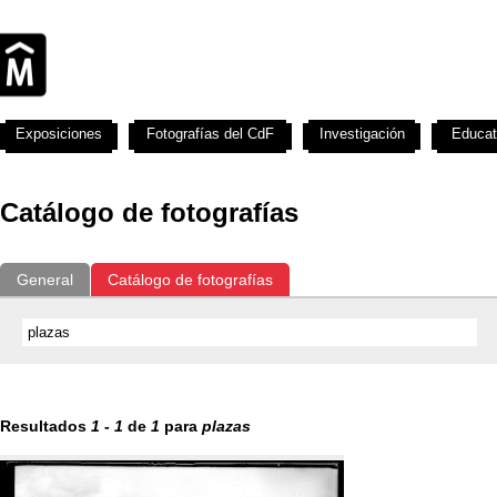
Exposiciones
Fotografías del CdF
Investigación
Educat
Catálogo de fotografías
General
Catálogo de fotografías
Resultados
1
-
1
de
1
para
plazas