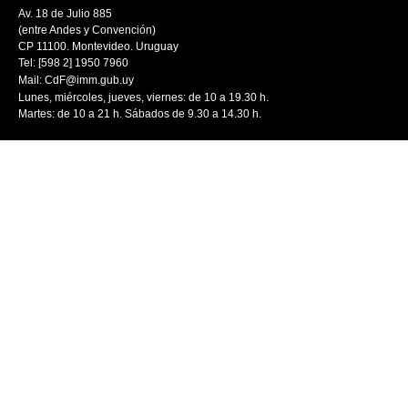
Av. 18 de Julio 885
(entre Andes y Convención)
CP 11100. Montevideo. Uruguay
Tel: [598 2] 1950 7960
Mail:
CdF@imm.gub.uy
Lunes, miércoles, jueves, viernes: de 10 a 19.30 h.
Martes: de 10 a 21 h. Sábados de 9.30 a 14.30 h.