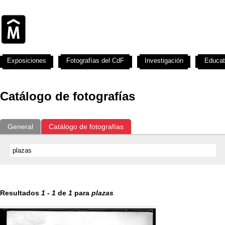
Exposiciones
Fotografías del CdF
Investigación
Educat
Catálogo de fotografías
General
Catálogo de fotografías
Resultados
1
-
1
de
1
para
plazas