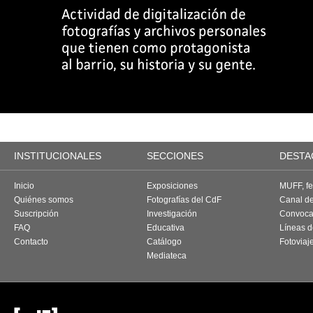
INSTITUCIONALES
SECCIONES
DESTA
Inicio
Exposiciones
MUFF, fes
Quiénes somos
Fotografías del CdF
Canal d
Suscripción
Investigación
Convoca
FAQ
Educativa
Líneas d
Contacto
Catálogo
Fotoviaj
Mediateca