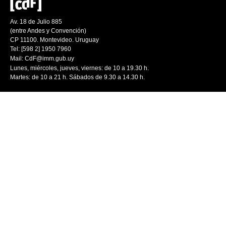
Av. 18 de Julio 885
(entre Andes y Convención)
CP 11100. Montevideo. Uruguay
Tel: [598 2] 1950 7960
Mail:
CdF@imm.gub.uy
Lunes, miércoles, jueves, viernes: de 10 a 19.30 h.
Martes: de 10 a 21 h. Sábados de 9.30 a 14.30 h.