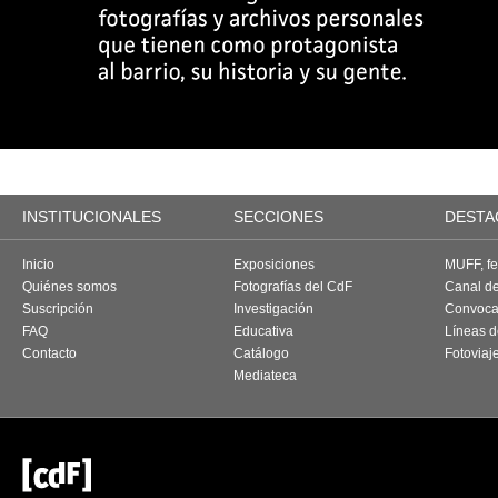
INSTITUCIONALES
SECCIONES
DESTA
Inicio
Exposiciones
MUFF, fes
Quiénes somos
Fotografías del CdF
Canal d
Suscripción
Investigación
Convoca
FAQ
Educativa
Líneas d
Contacto
Catálogo
Fotoviaj
Mediateca