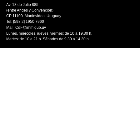
Av. 18 de Julio 885
(entre Andes y Convención)
CP 11100. Montevideo. Uruguay
Tel: [598 2] 1950 7960
Mail:
CdF@imm.gub.uy
Lunes, miércoles, jueves, viernes: de 10 a 19.30 h.
Martes: de 10 a 21 h. Sábados de 9.30 a 14.30 h.