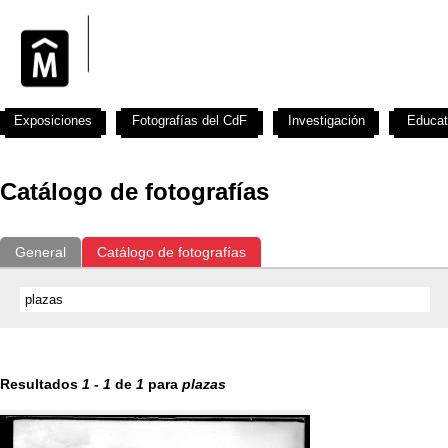
Exposiciones
Fotografías del CdF
Investigación
Educat
Catálogo de fotografías
General
Catálogo de fotografías
Resultados
1
-
1
de
1
para
plazas