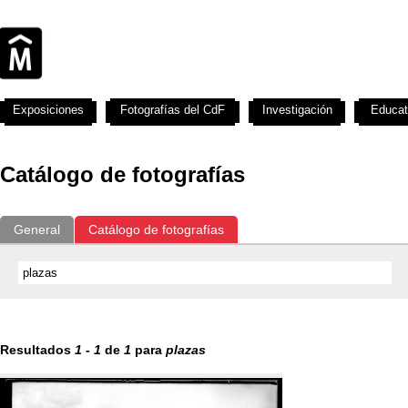
Exposiciones
Fotografías del CdF
Investigación
Educat
Catálogo de fotografías
General
Catálogo de fotografías
Resultados
1
-
1
de
1
para
plazas