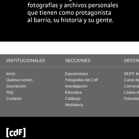
INSTITUCIONALES
SECCIONES
DESTA
Inicio
Exposiciones
MUFF, fes
Quiénes somos
Fotografías del CdF
Canal d
Suscripción
Investigación
Convoca
FAQ
Educativa
Líneas d
Contacto
Catálogo
Fotoviaj
Mediateca