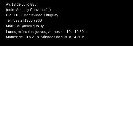
Av. 18 de Julio 885
(entre Andes y Convención)
CP 11100. Montevideo. Uruguay
Tel: [598 2] 1950 7960
Mail:
CdF@imm.gub.uy
Lunes, miércoles, jueves, viernes: de 10 a 19.30 h.
Martes: de 10 a 21 h. Sábados de 9.30 a 14.30 h.