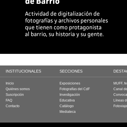
INSTITUCIONALES
SECCIONES
DESTA
Inicio
Exposiciones
MUFF, fes
Quiénes somos
Fotografías del CdF
Canal d
Suscripción
Investigación
Convoca
FAQ
Educativa
Líneas d
Contacto
Catálogo
Fotoviaj
Mediateca