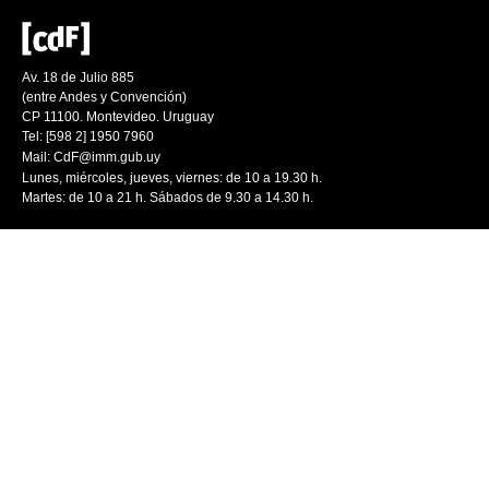
Av. 18 de Julio 885
(entre Andes y Convención)
CP 11100. Montevideo. Uruguay
Tel: [598 2] 1950 7960
Mail:
CdF@imm.gub.uy
Lunes, miércoles, jueves, viernes: de 10 a 19.30 h.
Martes: de 10 a 21 h. Sábados de 9.30 a 14.30 h.