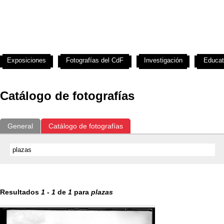
Exposiciones
Fotografías del CdF
Investigación
Educat
Catálogo de fotografías
General
Catálogo de fotografías
Resultados
1
-
1
de
1
para
plazas