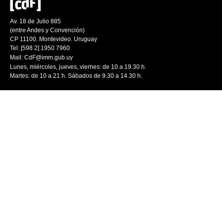
Av. 18 de Julio 885
(entre Andes y Convención)
CP 11100. Montevideo. Uruguay
Tel: [598 2] 1950 7960
Mail:
CdF@imm.gub.uy
Lunes, miércoles, jueves, viernes: de 10 a 19.30 h.
Martes: de 10 a 21 h. Sábados de 9.30 a 14.30 h.