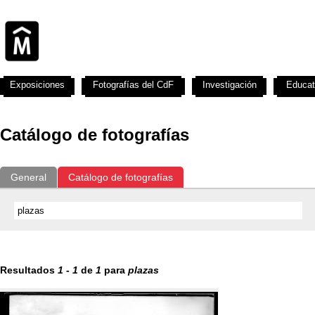
Exposiciones
Fotografías del CdF
Investigación
Educat
Catálogo de fotografías
General
Catálogo de fotografías
Resultados
1
-
1
de
1
para
plazas