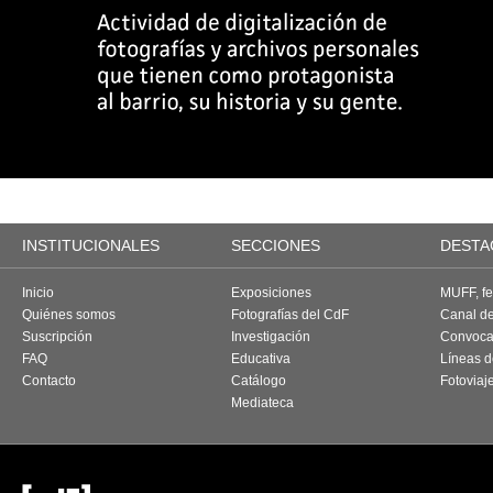
INSTITUCIONALES
SECCIONES
DESTA
Inicio
Exposiciones
MUFF, fes
Quiénes somos
Fotografías del CdF
Canal d
Suscripción
Investigación
Convoca
FAQ
Educativa
Líneas d
Contacto
Catálogo
Fotoviaj
Mediateca