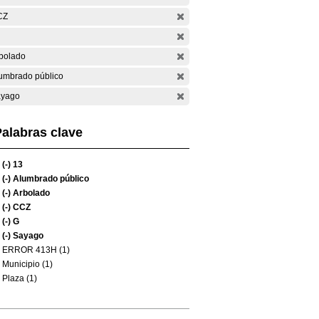
CZ
bolado
umbrado público
yago
alabras clave
(-)
13
(-)
Alumbrado público
(-)
Arbolado
(-)
CCZ
(-)
G
(-)
Sayago
ERROR 413H (1)
Municipio (1)
Plaza (1)