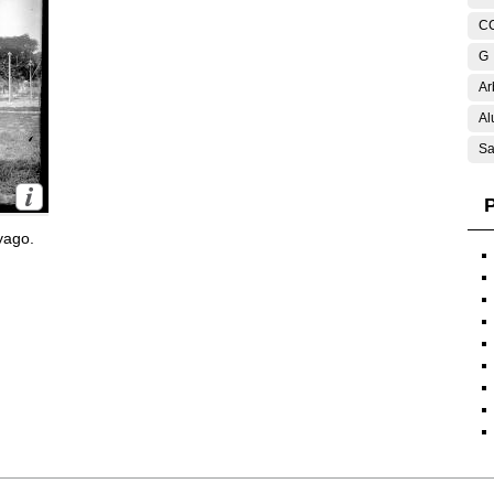
C
G
Ar
Al
Sa
P
yago.