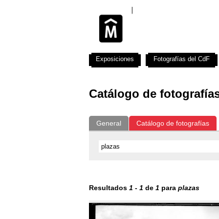
Exposiciones
Fotografías del CdF
Catálogo de fotografía
General
Catálogo de fotografías
Resultados
1
-
1
de
1
para
plazas