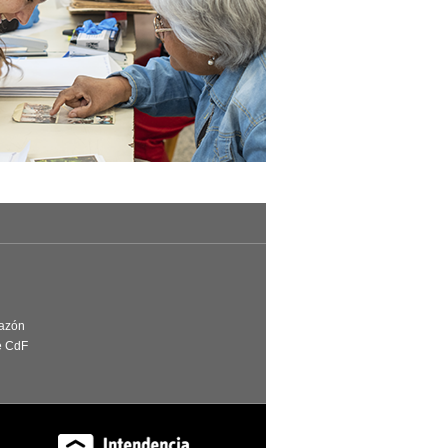
Razón
e CdF