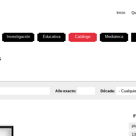
Inicio
Qu
Investigación
Educativa
Catálogo
Mediateca
s
Año exacto:
Década:
F
pl
13