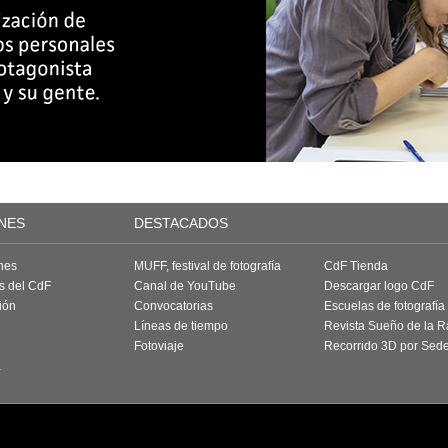
NES
DESTACADOS
nes
MUFF, festival de fotografía
CdF Tienda
as del CdF
Canal de YouTube
Descargar logo CdF
ión
Convocatorias
Escuelas de fotografía
Líneas de tiempo
Revista Sueño de la 
Fotoviaje
Recorrido 3D por Sed
a