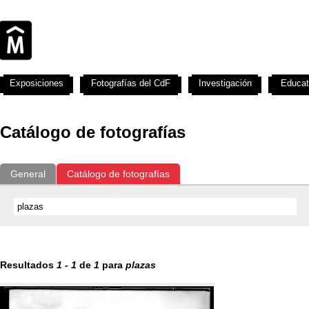
Exposiciones
Fotografías del CdF
Investigación
Educat
Catálogo de fotografías
General
Catálogo de fotografías
Resultados
1
-
1
de
1
para
plazas