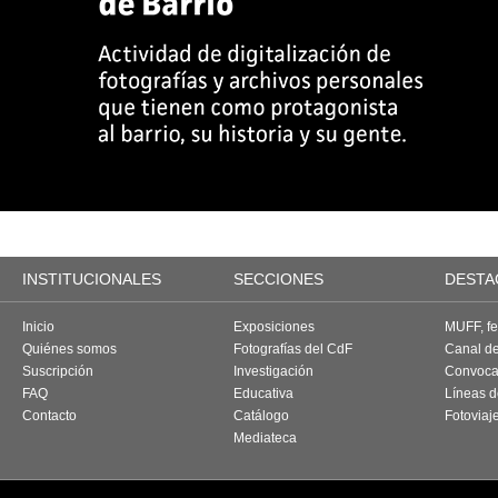
INSTITUCIONALES
SECCIONES
DESTA
Inicio
Exposiciones
MUFF, fes
Quiénes somos
Fotografías del CdF
Canal d
Suscripción
Investigación
Convoca
FAQ
Educativa
Líneas d
Contacto
Catálogo
Fotoviaj
Mediateca