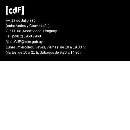
Av. 18 de Julio 885
(entre Andes y Convención)
CP 11100. Montevideo. Uruguay
Tel: [598 2] 1950 7960
Mail:
CdF@imm.gub.uy
Lunes, miércoles, jueves, viernes: de 10 a 19.30 h.
Martes: de 10 a 21 h. Sábados de 9.30 a 14.30 h.