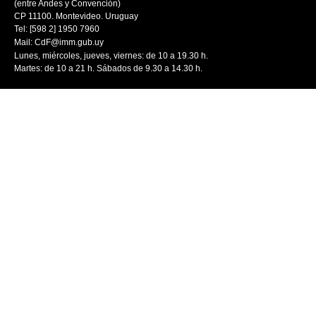
(entre Andes y Convención)
CP 11100. Montevideo. Uruguay
Tel: [598 2] 1950 7960
Mail:
CdF@imm.gub.uy
Lunes, miércoles, jueves, viernes: de 10 a 19.30 h.
Martes: de 10 a 21 h. Sábados de 9.30 a 14.30 h.