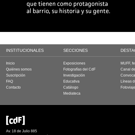
INSTITUCIONALES
SECCIONES
DESTA
Inicio
Exposiciones
MUFF, fes
Quiénes somos
Fotografías del CdF
Canal d
Suscripción
Investigación
Convoca
FAQ
Educativa
Líneas d
Contacto
Catálogo
Fotoviaj
Mediateca
Av. 18 de Julio 885