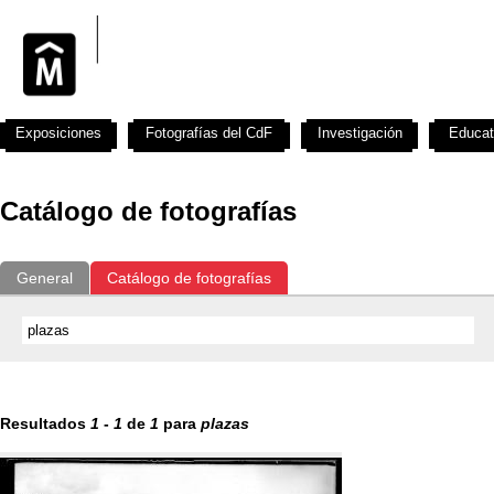
Exposiciones
Fotografías del CdF
Investigación
Educat
Catálogo de fotografías
General
Catálogo de fotografías
Resultados
1
-
1
de
1
para
plazas