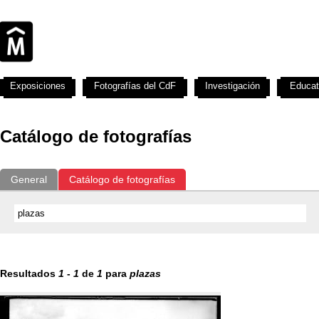
Exposiciones
Fotografías del CdF
Investigación
Educat
Catálogo de fotografías
General
Catálogo de fotografías
Resultados
1
-
1
de
1
para
plazas