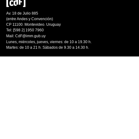
Av. 18 de Julio 885
(entre Andes y Convención)
CP 11100. Montevideo. Uruguay
Tel: [598 2] 1950 7960
Mail:
CdF@imm.gub.uy
Lunes, miércoles, jueves, viernes: de 10 a 19.30 h.
Martes: de 10 a 21 h. Sábados de 9.30 a 14.30 h.