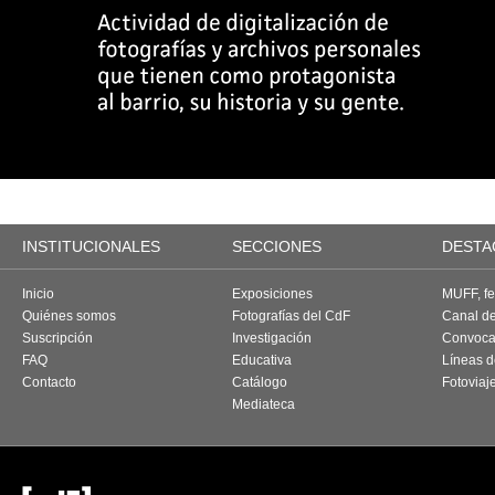
INSTITUCIONALES
SECCIONES
DESTA
Inicio
Exposiciones
MUFF, fes
Quiénes somos
Fotografías del CdF
Canal d
Suscripción
Investigación
Convoca
FAQ
Educativa
Líneas d
Contacto
Catálogo
Fotoviaj
Mediateca