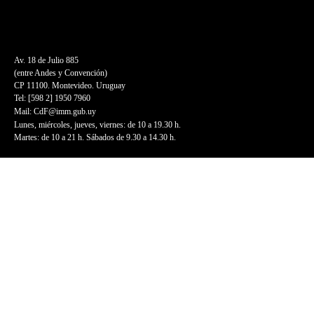
Av. 18 de Julio 885
(entre Andes y Convención)
CP 11100. Montevideo. Uruguay
Tel: [598 2] 1950 7960
Mail:
CdF@imm.gub.uy
Lunes, miércoles, jueves, viernes: de 10 a 19.30 h.
Martes: de 10 a 21 h. Sábados de 9.30 a 14.30 h.