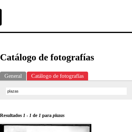
Exposiciones
Fotografías del CdF
Investigación
Educat
Catálogo de fotografías
General
Catálogo de fotografías
Resultados
1
-
1
de
1
para
plazas