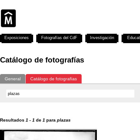
Exposiciones
Fotografías del CdF
Investigación
Educat
Catálogo de fotografías
General
Catálogo de fotografías
Resultados
1
-
1
de
1
para
plazas