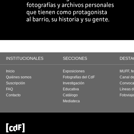
INSTITUCIONALES
SECCIONES
DESTA
Inicio
Exposiciones
MUFF, fes
Quiénes somos
Fotografías del CdF
Canal d
Suscripción
Investigación
Convoca
FAQ
Educativa
Líneas d
Contacto
Catálogo
Fotoviaj
Mediateca