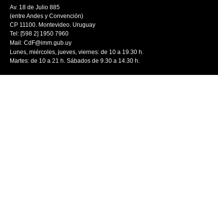
Av. 18 de Julio 885
(entre Andes y Convención)
CP 11100. Montevideo. Uruguay
Tel: [598 2] 1950 7960
Mail:
CdF@imm.gub.uy
Lunes, miércoles, jueves, viernes: de 10 a 19.30 h.
Martes: de 10 a 21 h. Sábados de 9.30 a 14.30 h.