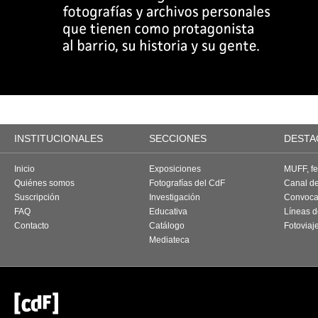
INSTITUCIONALES
SECCIONES
DESTA
Inicio
Exposiciones
MUFF, fes
Quiénes somos
Fotografías del CdF
Canal d
Suscripción
Investigación
Convoca
FAQ
Educativa
Líneas d
Contacto
Catálogo
Fotoviaj
Mediateca