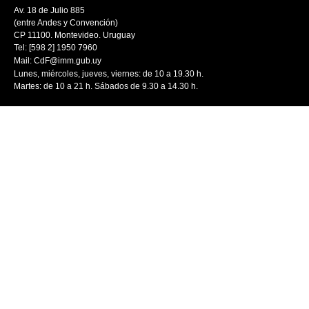
Av. 18 de Julio 885
(entre Andes y Convención)
CP 11100. Montevideo. Uruguay
Tel: [598 2] 1950 7960
Mail:
CdF@imm.gub.uy
Lunes, miércoles, jueves, viernes: de 10 a 19.30 h.
Martes: de 10 a 21 h. Sábados de 9.30 a 14.30 h.