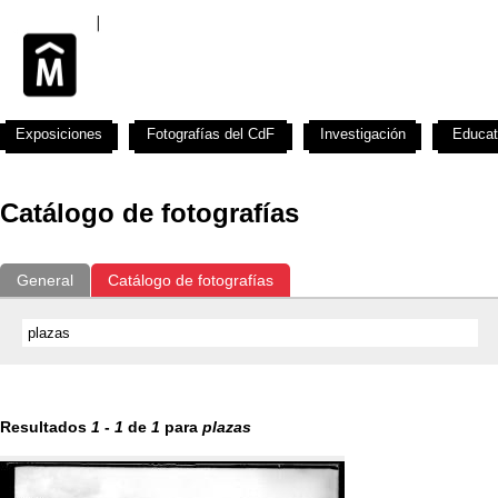
Exposiciones
Fotografías del CdF
Investigación
Educat
Catálogo de fotografías
General
Catálogo de fotografías
Resultados
1
-
1
de
1
para
plazas