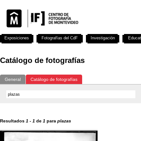
Exposiciones
Fotografías del CdF
Investigación
Educat
Catálogo de fotografías
General
Catálogo de fotografías
Resultados
1
-
1
de
1
para
plazas