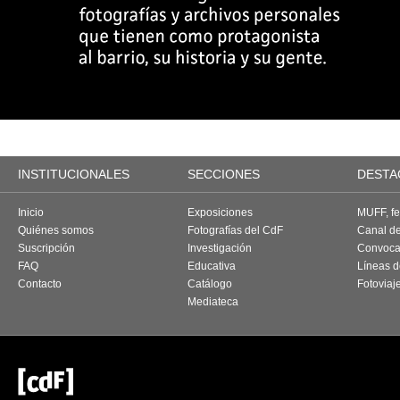
INSTITUCIONALES
SECCIONES
DESTA
Inicio
Exposiciones
MUFF, fes
Quiénes somos
Fotografías del CdF
Canal d
Suscripción
Investigación
Convoca
FAQ
Educativa
Líneas d
Contacto
Catálogo
Fotoviaj
Mediateca