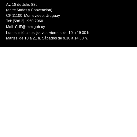
Av. 18 de Julio 885
(entre Andes y Convención)
CP 11100. Montevideo. Uruguay
Tel: [598 2] 1950 7960
Mail:
CdF@imm.gub.uy
Lunes, miércoles, jueves, viernes: de 10 a 19.30 h.
Martes: de 10 a 21 h. Sábados de 9.30 a 14.30 h.