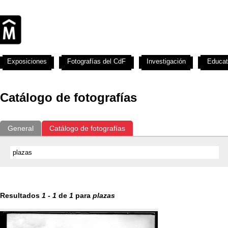
Exposiciones
Fotografías del CdF
Investigación
Educat
Catálogo de fotografías
General
Catálogo de fotografías
Resultados
1
-
1
de
1
para
plazas