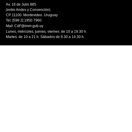
Av. 18 de Julio 885
(entre Andes y Convención)
CP 11100. Montevideo. Uruguay
Tel: [598 2] 1950 7960
Mail:
CdF@imm.gub.uy
Lunes, miércoles, jueves, viernes: de 10 a 19.30 h.
Martes: de 10 a 21 h. Sábados de 9.30 a 14.30 h.