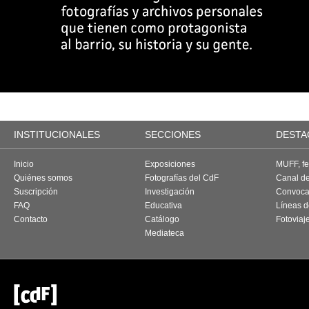
INSTITUCIONALES
SECCIONES
DESTA
Inicio
Exposiciones
MUFF, fes
Quiénes somos
Fotografías del CdF
Canal d
Suscripción
Investigación
Convoca
FAQ
Educativa
Líneas d
Contacto
Catálogo
Fotoviaj
Mediateca