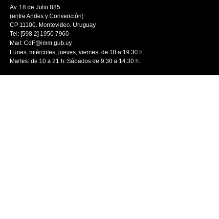
Av. 18 de Julio 885
(entre Andes y Convención)
CP 11100. Montevideo. Uruguay
Tel: [598 2] 1950 7960
Mail:
CdF@imm.gub.uy
Lunes, miércoles, jueves, viernes: de 10 a 19.30 h.
Martes: de 10 a 21 h. Sábados de 9.30 a 14.30 h.