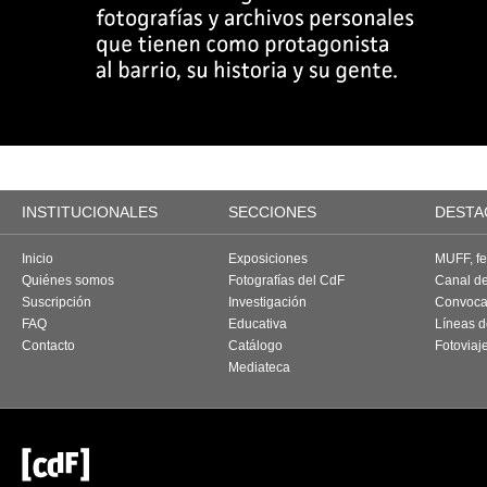
INSTITUCIONALES
SECCIONES
DESTA
Inicio
Exposiciones
MUFF, fes
Quiénes somos
Fotografías del CdF
Canal d
Suscripción
Investigación
Convoca
FAQ
Educativa
Líneas d
Contacto
Catálogo
Fotoviaj
Mediateca