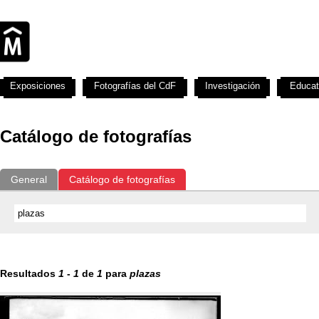
Exposiciones
Fotografías del CdF
Investigación
Educat
Catálogo de fotografías
General
Catálogo de fotografías
Resultados
1
-
1
de
1
para
plazas