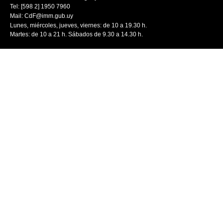
Tel: [598 2] 1950 7960
Mail:
CdF@imm.gub.uy
Lunes, miércoles, jueves, viernes: de 10 a 19.30 h.
Martes: de 10 a 21 h. Sábados de 9.30 a 14.30 h.