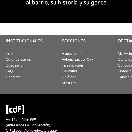
INSTITUCIONALES
SECCIONES
DESTA
Inicio
Exposiciones
MUFF, fes
Quiénes somos
Fotografías del CdF
Canal d
Suscripción
Investigación
Convoca
FAQ
Educativa
Líneas d
Contacto
Catálogo
Fotoviaj
Mediateca
Av. 18 de Julio 885
(entre Andes y Convención)
CP 11100. Montevideo. Uruguay