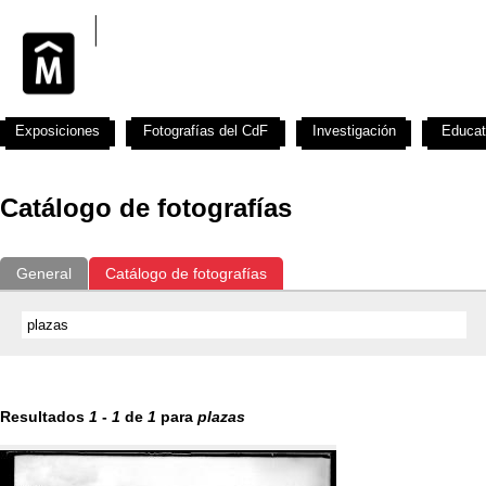
Exposiciones
Fotografías del CdF
Investigación
Educat
Catálogo de fotografías
General
Catálogo de fotografías
Resultados
1
-
1
de
1
para
plazas