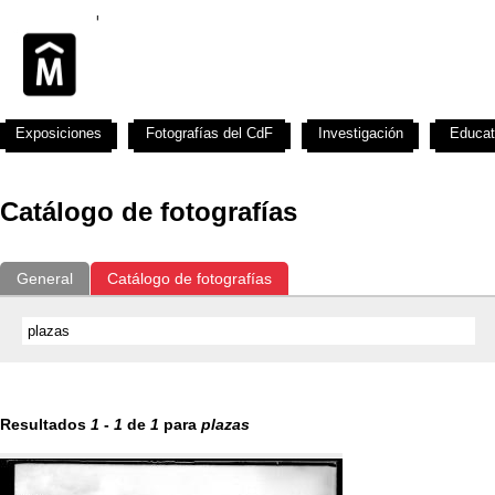
Exposiciones
Fotografías del CdF
Investigación
Educat
Catálogo de fotografías
General
Catálogo de fotografías
Resultados
1
-
1
de
1
para
plazas