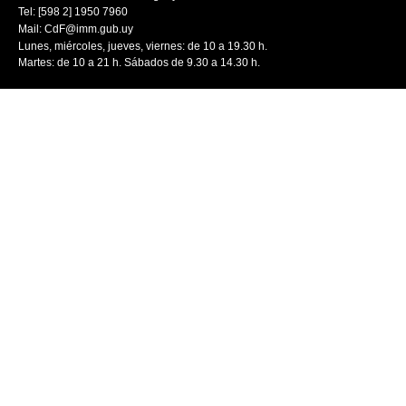
Tel: [598 2] 1950 7960
Mail:
CdF@imm.gub.uy
Lunes, miércoles, jueves, viernes: de 10 a 19.30 h.
Martes: de 10 a 21 h. Sábados de 9.30 a 14.30 h.