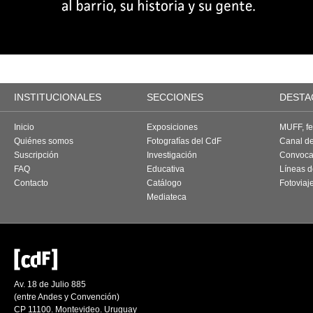
INSTITUCIONALES
SECCIONES
DESTA
Inicio
Exposiciones
MUFF, fes
Quiénes somos
Fotografías del CdF
Canal d
Suscripción
Investigación
Convoca
FAQ
Educativa
Líneas d
Contacto
Catálogo
Fotoviaj
Mediateca
Av. 18 de Julio 885
(entre Andes y Convención)
CP 11100. Montevideo. Uruguay