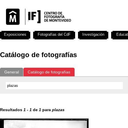
Exposiciones
Fotografías del CdF
Investigación
Educat
Catálogo de fotografías
General
Catálogo de fotografías
Resultados
1
-
1
de
1
para
plazas