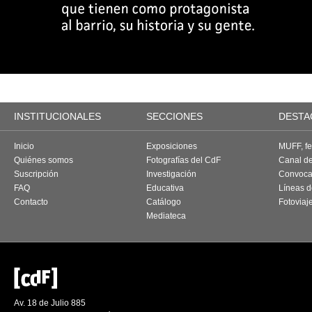
INSTITUCIONALES
SECCIONES
DESTA
Inicio
Exposiciones
MUFF, fes
Quiénes somos
Fotografías del CdF
Canal d
Suscripción
Investigación
Convoca
FAQ
Educativa
Líneas d
Contacto
Catálogo
Fotoviaj
Mediateca
Av. 18 de Julio 885