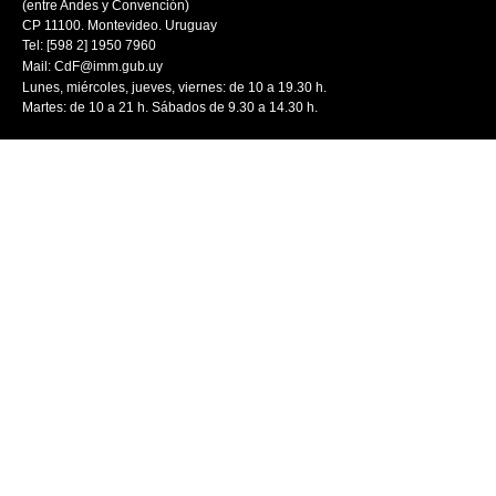
(entre Andes y Convención)
CP 11100. Montevideo. Uruguay
Tel: [598 2] 1950 7960
Mail:
CdF@imm.gub.uy
Lunes, miércoles, jueves, viernes: de 10 a 19.30 h.
Martes: de 10 a 21 h. Sábados de 9.30 a 14.30 h.