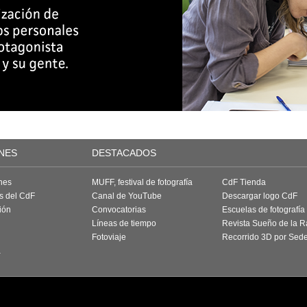
NES
DESTACADOS
nes
MUFF, festival de fotografía
CdF Tienda
as del CdF
Canal de YouTube
Descargar logo CdF
ión
Convocatorias
Escuelas de fotografía
Líneas de tiempo
Revista Sueño de la 
Fotoviaje
Recorrido 3D por Sed
a