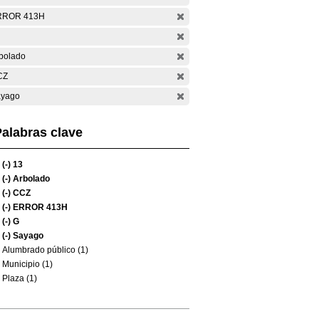
RROR 413H
bolado
CZ
yago
alabras clave
(-)
13
(-)
Arbolado
(-)
CCZ
(-)
ERROR 413H
(-)
G
(-)
Sayago
Alumbrado público (1)
Municipio (1)
Plaza (1)