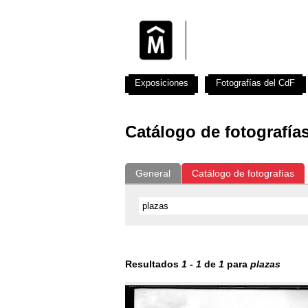
Exposiciones
Fotografías del CdF
Catálogo de fotografía
General
Catálogo de fotografías
Resultados
1
-
1
de
1
para
plazas