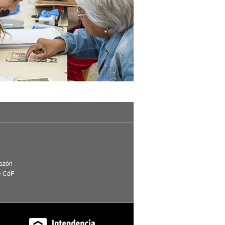
Razón
e CdF