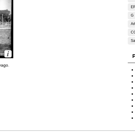
E
G
Ar
C
Sa
P
yago.