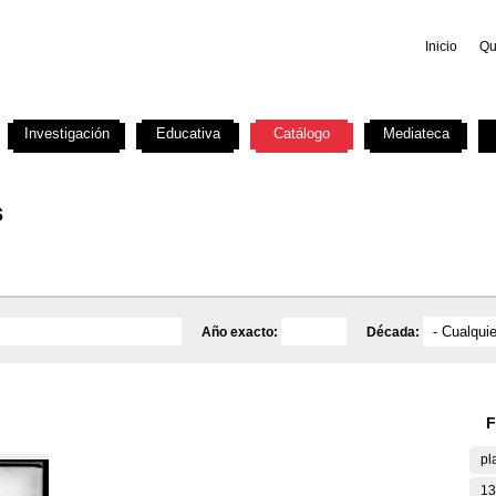
Inicio
Qu
Investigación
Educativa
Catálogo
Mediateca
s
Año exacto:
Década:
F
pl
13