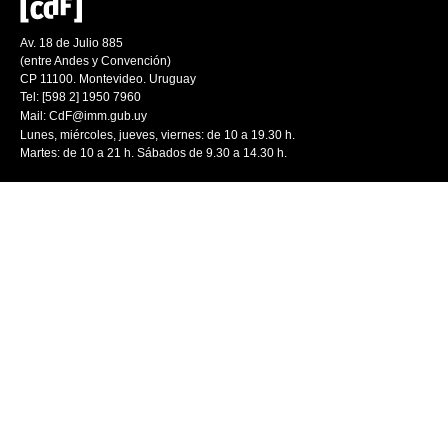
Av. 18 de Julio 885
(entre Andes y Convención)
CP 11100. Montevideo. Uruguay
Tel: [598 2] 1950 7960
Mail:
CdF@imm.gub.uy
Lunes, miércoles, jueves, viernes: de 10 a 19.30 h.
Martes: de 10 a 21 h. Sábados de 9.30 a 14.30 h.