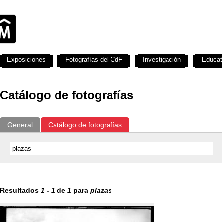
Exposiciones
Fotografías del CdF
Investigación
Educat
Catálogo de fotografías
General
Catálogo de fotografías
Resultados
1
-
1
de
1
para
plazas