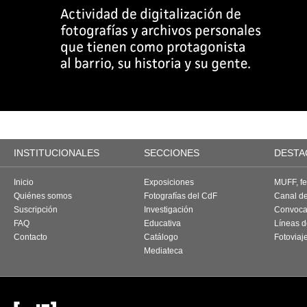
INSTITUCIONALES
SECCIONES
DESTA
Inicio
Exposiciones
MUFF, fes
Quiénes somos
Fotografías del CdF
Canal d
Suscripción
Investigación
Convoca
FAQ
Educativa
Líneas d
Contacto
Catálogo
Fotoviaj
Mediateca