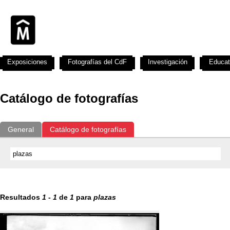
Exposiciones
Fotografías del CdF
Investigación
Educat
Catálogo de fotografías
General
Catálogo de fotografías
Resultados
1
-
1
de
1
para
plazas