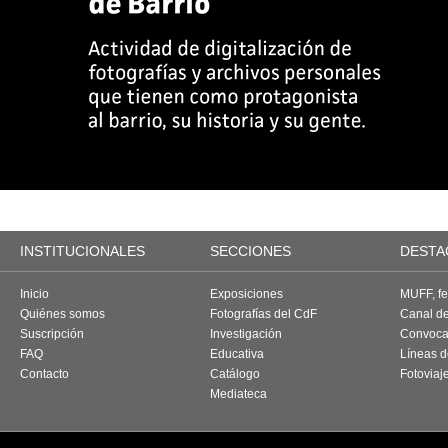
INSTITUCIONALES
SECCIONES
DESTA
Inicio
Exposiciones
MUFF, fes
Quiénes somos
Fotografías del CdF
Canal d
Suscripción
Investigación
Convoca
FAQ
Educativa
Líneas d
Contacto
Catálogo
Fotoviaj
Mediateca