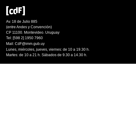
Av. 18 de Julio 885
(entre Andes y Convención)
CP 11100. Montevideo. Uruguay
Tel: [598 2] 1950 7960
Mail:
CdF@imm.gub.uy
Lunes, miércoles, jueves, viernes: de 10 a 19.30 h.
Martes: de 10 a 21 h. Sábados de 9.30 a 14.30 h.