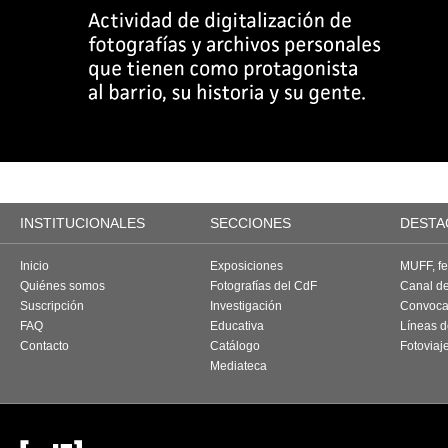
INSTITUCIONALES
SECCIONES
DESTA
Inicio
Exposiciones
MUFF, fes
Quiénes somos
Fotografías del CdF
Canal d
Suscripción
Investigación
Convoca
FAQ
Educativa
Líneas d
Contacto
Catálogo
Fotoviaj
Mediateca