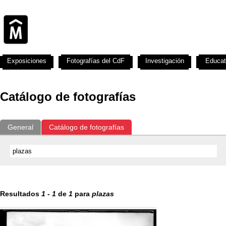
Exposiciones
Fotografías del CdF
Investigación
Educat
Catálogo de fotografías
General
Catálogo de fotografías
Resultados
1
-
1
de
1
para
plazas