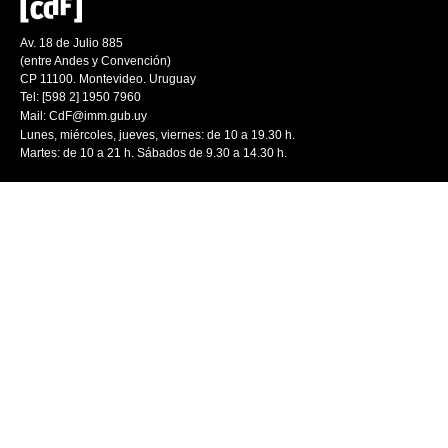
Av. 18 de Julio 885
(entre Andes y Convención)
CP 11100. Montevideo. Uruguay
Tel: [598 2] 1950 7960
Mail:
CdF@imm.gub.uy
Lunes, miércoles, jueves, viernes: de 10 a 19.30 h.
Martes: de 10 a 21 h. Sábados de 9.30 a 14.30 h.