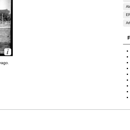
Al
E
Ar
P
yago.