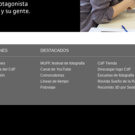
NES
DESTACADOS
nes
MUFF, festival de fotografía
CdF Tienda
as del CdF
Canal de YouTube
Descargar logo CdF
ión
Convocatorias
Escuelas de fotografía
Líneas de tiempo
Revista Sueño de la 
Fotoviaje
Recorrido 3D por Sed
a