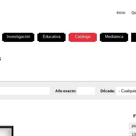
Inicio
Qu
Investigación
Educativa
Catálogo
Mediateca
s
Año exacto:
Década:
F
pl
13