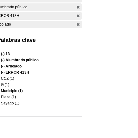
umbrado público
RROR 413H
bolado
alabras clave
(-)
13
(-)
Alumbrado público
(-)
Arbolado
(-)
ERROR 413H
CCZ (1)
G (1)
Municipio (1)
Plaza (1)
Sayago (1)