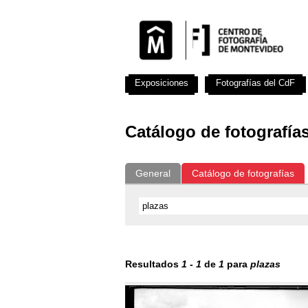
Exposiciones
Fotografías del CdF
Catálogo de fotografía
General
Catálogo de fotografías
Resultados
1
-
1
de
1
para
plazas