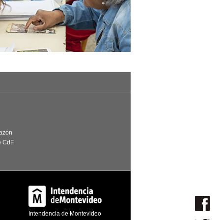
Razón
e CdF
Intendencia de Montevideo