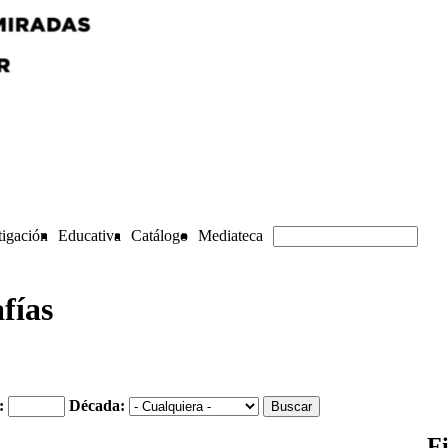
tigación
Educativa
Catálogo
Mediateca
fías
o:
Década:
F