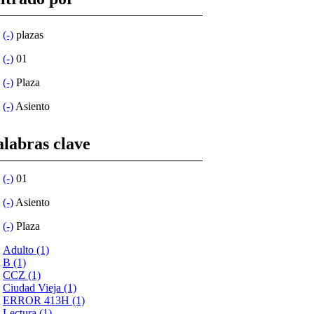
(-)
plazas
(-)
01
(-)
Plaza
(-)
Asiento
alabras clave
(-)
01
(-)
Asiento
(-)
Plaza
Adulto (1)
B (1)
CCZ (1)
Ciudad Vieja (1)
ERROR 413H (1)
Lectura (1)