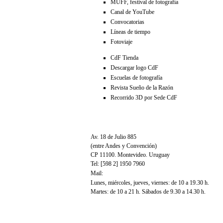
MUFF, festival de fotografía
Canal de YouTube
Convocatorias
Líneas de tiempo
Fotoviaje
CdF Tienda
Descargar logo CdF
Escuelas de fotografía
Revista Sueño de la Razón
Recorrido 3D por Sede CdF
Av. 18 de Julio 885
(entre Andes y Convención)
CP 11100. Montevideo. Uruguay
Tel: [598 2] 1950 7960
Mail:
CdF@imm.gub.uy
Lunes, miércoles, jueves, viernes: de 10 a 19.30 h.
Martes: de 10 a 21 h. Sábados de 9.30 a 14.30 h.