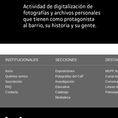
INSTITUCIONALES
SECCIONES
DESTA
Inicio
Exposiciones
MUFF, fes
Quiénes somos
Fotografías del CdF
Canal d
Suscripción
Investigación
Convoca
FAQ
Educativa
Líneas d
Contacto
Catálogo
Fotoviaj
Mediateca