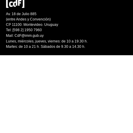
Av. 18 de Julio 885
(entre Andes y Convención)
CP 11100. Montevideo. Uruguay
Tel: [598 2] 1950 7960
Mail:
CdF@imm.gub.uy
Lunes, miércoles, jueves, viernes: de 10 a 19.30 h.
Martes: de 10 a 21 h. Sábados de 9.30 a 14.30 h.