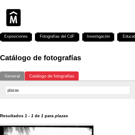
Exposiciones
Fotografías del CdF
Investigación
Educat
Catálogo de fotografías
General
Catálogo de fotografías
Resultados
1
-
1
de
1
para
plazas