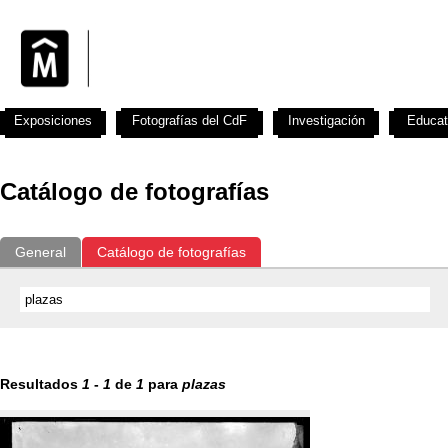
Exposiciones
Fotografías del CdF
Investigación
Educat
Catálogo de fotografías
General
Catálogo de fotografías
Resultados
1
-
1
de
1
para
plazas