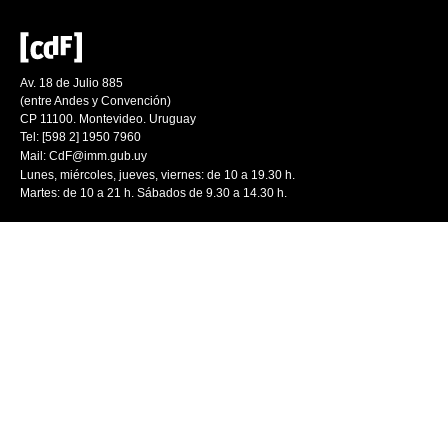
Av. 18 de Julio 885
(entre Andes y Convención)
CP 11100. Montevideo. Uruguay
Tel: [598 2] 1950 7960
Mail:
CdF@imm.gub.uy
Lunes, miércoles, jueves, viernes: de 10 a 19.30 h.
Martes: de 10 a 21 h. Sábados de 9.30 a 14.30 h.