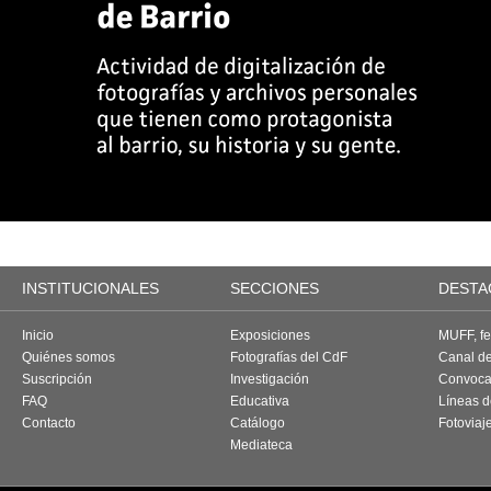
INSTITUCIONALES
SECCIONES
DESTA
Inicio
Exposiciones
MUFF, fes
Quiénes somos
Fotografías del CdF
Canal d
Suscripción
Investigación
Convoca
FAQ
Educativa
Líneas d
Contacto
Catálogo
Fotoviaj
Mediateca