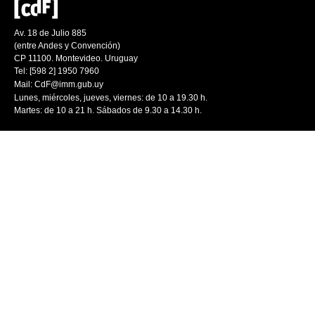
Av. 18 de Julio 885
(entre Andes y Convención)
CP 11100. Montevideo. Uruguay
Tel: [598 2] 1950 7960
Mail:
CdF@imm.gub.uy
Lunes, miércoles, jueves, viernes: de 10 a 19.30 h.
Martes: de 10 a 21 h. Sábados de 9.30 a 14.30 h.