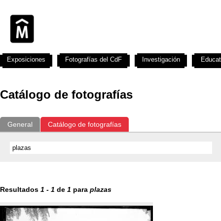
Exposiciones
Fotografías del CdF
Investigación
Educat
Catálogo de fotografías
General
Catálogo de fotografías
Resultados
1
-
1
de
1
para
plazas