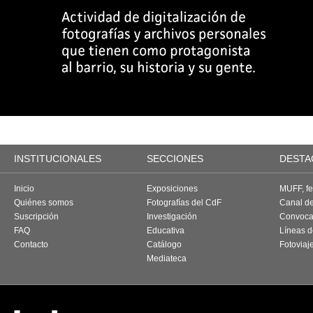
INSTITUCIONALES
SECCIONES
DESTA
Inicio
Exposiciones
MUFF, fes
Quiénes somos
Fotografías del CdF
Canal d
Suscripción
Investigación
Convoca
FAQ
Educativa
Líneas d
Contacto
Catálogo
Fotoviaj
Mediateca