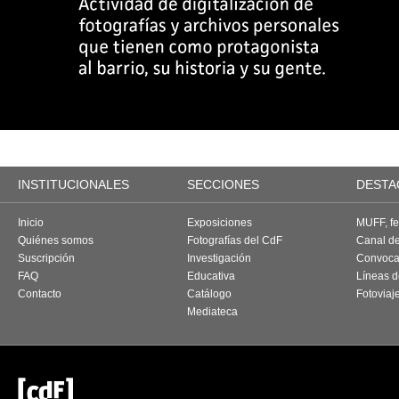
INSTITUCIONALES
SECCIONES
DESTA
Inicio
Exposiciones
MUFF, fes
Quiénes somos
Fotografías del CdF
Canal d
Suscripción
Investigación
Convoca
FAQ
Educativa
Líneas d
Contacto
Catálogo
Fotoviaj
Mediateca