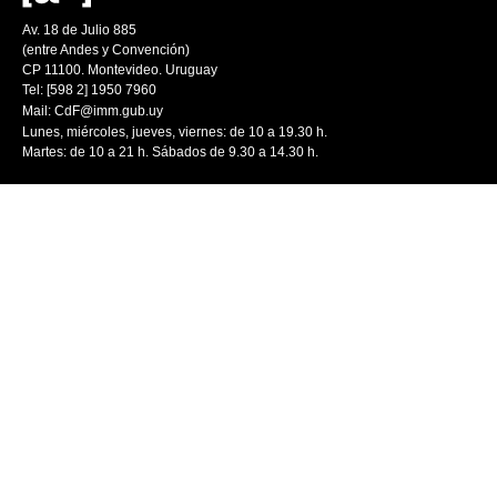
Av. 18 de Julio 885
(entre Andes y Convención)
CP 11100. Montevideo. Uruguay
Tel: [598 2] 1950 7960
Mail:
CdF@imm.gub.uy
Lunes, miércoles, jueves, viernes: de 10 a 19.30 h.
Martes: de 10 a 21 h. Sábados de 9.30 a 14.30 h.