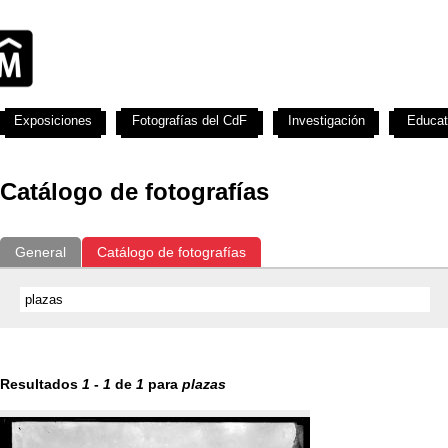
Exposiciones
Fotografías del CdF
Investigación
Educat
Catálogo de fotografías
General
Catálogo de fotografías
Resultados
1
-
1
de
1
para
plazas