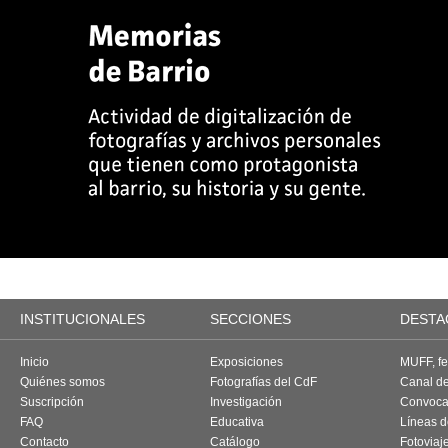
INSTITUCIONALES
SECCIONES
DESTA
Inicio
Exposiciones
MUFF, fes
Quiénes somos
Fotografías del CdF
Canal d
Suscripción
Investigación
Convoca
FAQ
Educativa
Líneas d
Contacto
Catálogo
Fotoviaj