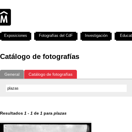
Exposiciones
Fotografías del CdF
Investigación
Educat
Catálogo de fotografías
General
Catálogo de fotografías
Resultados
1
-
1
de
1
para
plazas