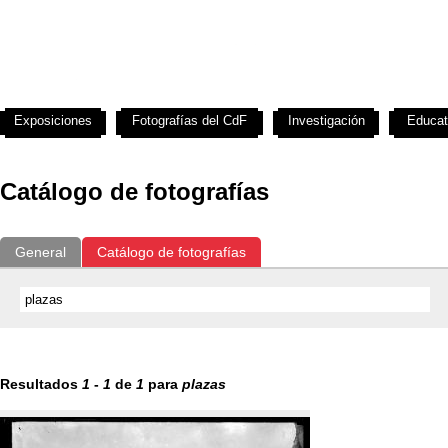
Exposiciones
Fotografías del CdF
Investigación
Educat
Catálogo de fotografías
General
Catálogo de fotografías
Resultados
1
-
1
de
1
para
plazas