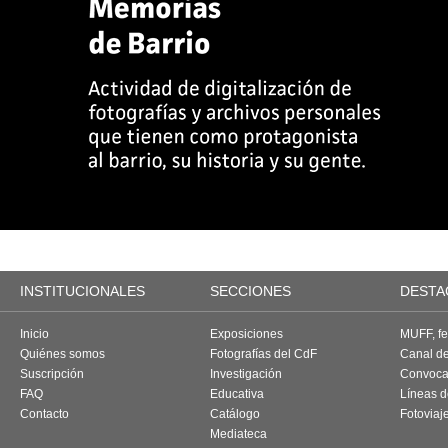
INSTITUCIONALES
SECCIONES
DESTA
Inicio
Exposiciones
MUFF, fes
Quiénes somos
Fotografías del CdF
Canal d
Suscripción
Investigación
Convoca
FAQ
Educativa
Líneas d
Contacto
Catálogo
Fotoviaj
Mediateca