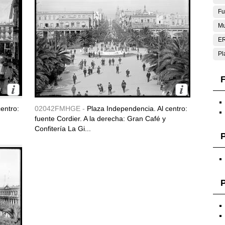
Fu
Mu
E
Pl
F
entro:
02042FMHGE -
Plaza Independencia. Al centro:
fuente Cordier. A la derecha: Gran Café y
Confitería La Gi...
P