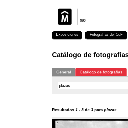
Exposiciones
Fotografías del CdF
Catálogo de fotografía
General
Catálogo de fotografías
Resultados
1
-
3
de
3
para
plazas