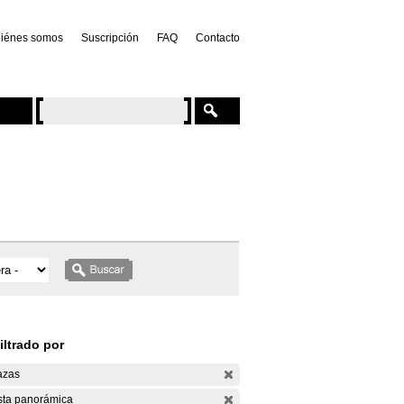
iénes somos
Suscripción
FAQ
Contacto
iltrado por
azas
sta panorámica