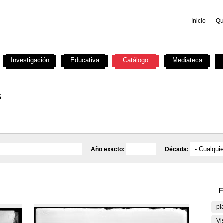
Inicio
Qu
Investigación
Educativa
Catálogo
Mediateca
s
Año exacto:
Década:
F
pl
Vi