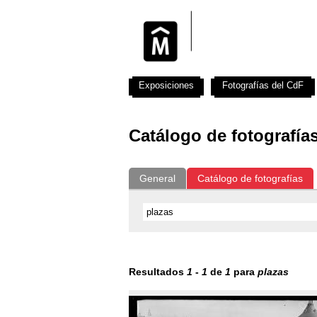
Exposiciones
Fotografías del CdF
Catálogo de fotografía
General
Catálogo de fotografías
Resultados
1
-
1
de
1
para
plazas