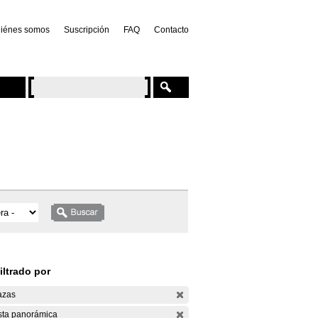
iénes somos
Suscripción
FAQ
Contacto
iltrado por
azas
sta panorámica