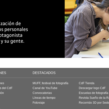
NES
DESTACADOS
nes
MUFF, festival de fotografía
CdF Tienda
as del CdF
Canal de YouTube
Descargar logo CdF
ión
Convocatorias
Escuelas de fotografía
Líneas de tiempo
Revista Sueño de la 
Fotoviaje
Recorrido 3D por Sed
a