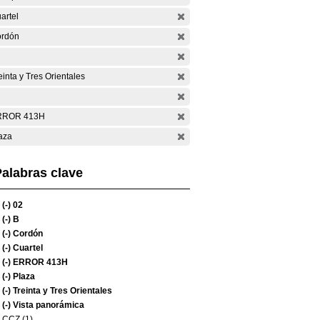
artel
rdón
einta y Tres Orientales
RROR 413H
aza
alabras clave
(-)
02
(-)
B
(-)
Cordón
(-)
Cuartel
(-)
ERROR 413H
(-)
Plaza
(-)
Treinta y Tres Orientales
(-)
Vista panorámica
CCZ (1)