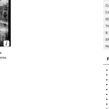
Cu
Co
02
Tr
B
E
Pl
s
eros.
P