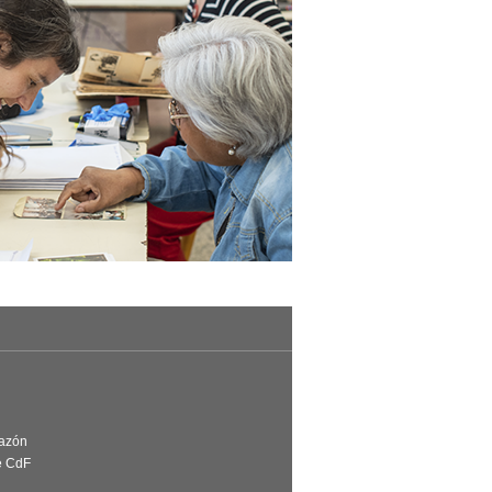
Razón
e CdF