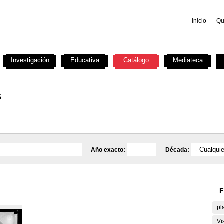
Inicio
Qu
Investigación
Educativa
Catálogo
Mediateca
s
Año exacto:
Década:
F
pl
Vi